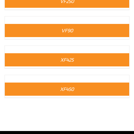
VF250
VF90
XF425
XF450