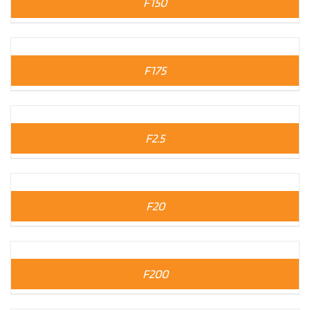
F150
F175
F2.5
F20
F200