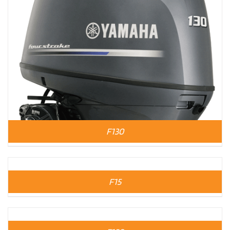
F130
F15